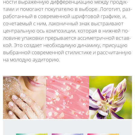
нос­ти вы­ра­жен­ную диф­фе­рен­ци­а­цию меж­ду про­дук­
та­ми и по­мо­га­ют по­ку­па­те­лю в вы­бо­ре. Ло­го­тип, раз­
ра­бо­тан­ный в со­вре­мен­ной шриф­то­вой гра­фи­ке, и,
со­че­та­е­мый с ним, ла­ко­нич­ный знак вы­стра­ива­ют
цент­раль­ную ось ком­по­зи­ции, ко­то­рая в ниж­ней по­
ло­ви­не упа­ков­ки пре­ры­ва­ет­ся ас­си­мет­рич­ной встав­
кой. Это со­зда­ет не­об­хо­ди­мую ди­на­ми­ку, при­су­щую
вы­бран­ной со­вре­мен­ной сти­лис­ти­ке и рас­счи­тан­ную
на мо­ло­дую ауди­то­рию.