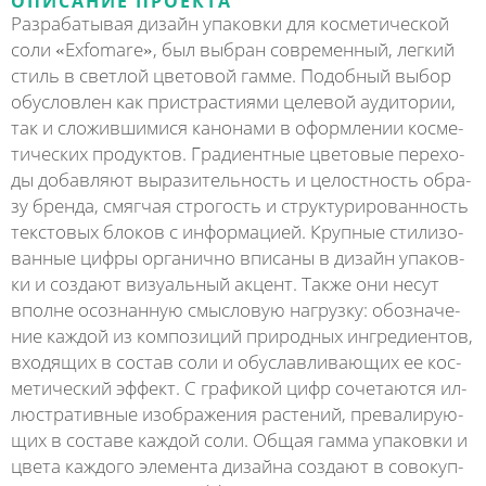
ОПИСАНИЕ ПРОЕКТА
Раз­ра­ба­ты­вая ди­зайн упа­ков­ки для кос­ме­ти­чес­кой
со­ли «Exfomare», был вы­бран со­вре­мен­ный, лег­кий
стиль в свет­лой цве­то­вой гам­ме. По­доб­ный вы­бор
обу­с­лов­лен как при­страс­ти­я­ми це­ле­вой ауди­то­рии,
так и сло­жив­ши­ми­ся ка­но­на­ми в оформ­ле­нии кос­ме­
ти­чес­ких про­дук­тов. Гра­ди­ент­ные цве­то­вые пе­ре­хо­
ды до­бав­ля­ют вы­ра­зи­тель­ность и це­лост­ность об­ра­
зу брен­да, смяг­чая стро­гость и струк­ту­ри­ро­ван­ность
текс­то­вых бло­ков с ин­фор­ма­ци­ей. Круп­ные сти­ли­зо­
ван­ные циф­ры ор­га­нич­но впи­са­ны в ди­зайн упа­ков­
ки и со­зда­ют ви­зу­аль­ный ак­цент. Так­же они не­сут
впол­не осо­знан­ную смыс­ло­вую на­груз­ку: обо­зна­че­
ние каж­дой из ком­по­зи­ций при­род­ных ин­гре­ди­ен­тов,
вхо­дя­щих в со­став со­ли и обу­с­лав­ли­ва­ю­щих ее кос­
ме­ти­чес­кий эф­фект. С гра­фи­кой цифр со­че­та­ют­ся ил­
люст­ра­тив­ные изо­бра­же­ния рас­те­ний, пре­ва­ли­ру­ю­
щих в со­ста­ве каж­дой со­ли. Об­щая гам­ма упа­ков­ки и
цве­та каж­до­го эле­мен­та ди­зай­на со­зда­ют в со­во­куп­