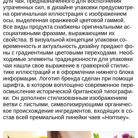
Для чая, пред­на­зна­чен­но­го для вос­пол­не­ния
утра­чен­ных сил, в ди­зай­не упа­ков­ки пре­ду­смот­ре­
на ори­ги­наль­ная ил­люст­ра­ция с изо­бра­же­ни­ем
осы, вы­де­лен­ная оран­же­вой цве­то­вой гам­мой.
Все ви­ды про­дук­та снаб­же­ны ори­ги­наль­ны­ми ас­
со­ци­а­тив­ны­ми фра­за­ми, вы­ра­жа­ю­щи­ми их
свойст­ва. В ви­зу­аль­ной кон­цеп­ции упа­ков­ки со­
вре­мен­ность и ак­ту­аль­ность ди­зай­ну при­да­ют фо­
ны с гра­ди­ент­ны­ми цве­то­вы­ми пе­ре­хо­да­ми. Не­об­
хо­ди­мые эле­мен­ты тра­ди­ци­он­нос­ти для упа­ков­ки
чая на­шли свое вы­ра­же­ние в гра­вюр­ной сти­лис­
ти­ке ил­люст­ра­ций и в оформ­ле­нии ниж­не­го бло­ка
ин­фор­ма­ции. Ло­го­тип брен­да сде­лан при по­мо­щи
шриф­та, в ко­то­ром во­пло­ще­но со­вре­мен­ное пе­ре­
ос­мыс­ле­ние ис­то­ри­чес­кой бри­тан­ской ти­по­гра­фи­
ки. Он до­пол­нен сти­ли­зо­ван­ным изо­бра­же­ни­ем
вет­ви с листь­я­ми, сим­во­ли­зи­ру­ю­щи­ми ор­га­ни­чес­
кое про­ис­хож­де­ние ин­гре­ди­ен­тов, вхо­дя­щих в со­
став всей пре­ми­аль­ной ли­ней­ки чаев «Hornsey».