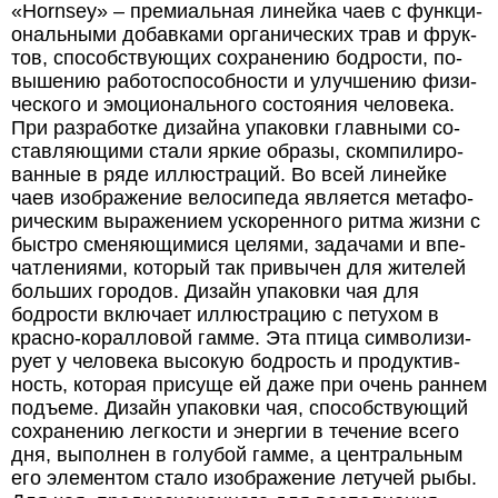
«Hornsey» – пре­ми­аль­ная ли­ней­ка чаев с функ­ци­
о­наль­ны­ми до­бав­ка­ми ор­га­ни­чес­ких трав и фрук­
тов, спо­собст­ву­ю­щих со­хра­не­нию бодрос­ти, по­
вы­ше­нию ра­бо­то­с­по­соб­нос­ти и улуч­ше­нию фи­зи­
чес­ко­го и эмо­ци­о­наль­но­го со­сто­я­ния че­ло­ве­ка.
При раз­ра­бот­ке ди­зай­на упа­ков­ки глав­ны­ми со­
став­ля­ю­щи­ми ста­ли яр­кие об­ра­зы, ском­пи­ли­ро­
ван­ные в ря­де ил­люст­ра­ций. Во всей ли­ней­ке
чаев изо­бра­же­ние ве­ло­си­пе­да яв­ля­ет­ся ме­та­фо­
ри­чес­ким вы­ра­же­ни­ем уско­рен­но­го рит­ма жиз­ни с
быст­ро сме­ня­ю­щи­ми­ся це­ля­ми, за­да­ча­ми и впе­
чат­ле­ни­я­ми, ко­то­рый так при­вы­чен для жи­те­лей
боль­ших го­ро­дов. Ди­зайн упа­ков­ки чая для
бодрос­ти вклю­ча­ет ил­люст­ра­цию с пе­ту­хом в
крас­но-ко­рал­ло­вой гам­ме. Эта пти­ца сим­во­ли­зи­
ру­ет у че­ло­ве­ка вы­со­кую бодрость и про­дук­тив­
ность, ко­то­рая при­су­ще ей да­же при очень ран­нем
подъ­еме. Ди­зайн упа­ков­ки чая, спо­собст­ву­ю­щий
со­хра­не­нию лег­кос­ти и энер­гии в те­че­ние все­го
дня, вы­пол­нен в го­лу­бой гам­ме, а цент­раль­ным
его эле­мен­том ста­ло изо­бра­же­ние ле­ту­чей ры­бы.