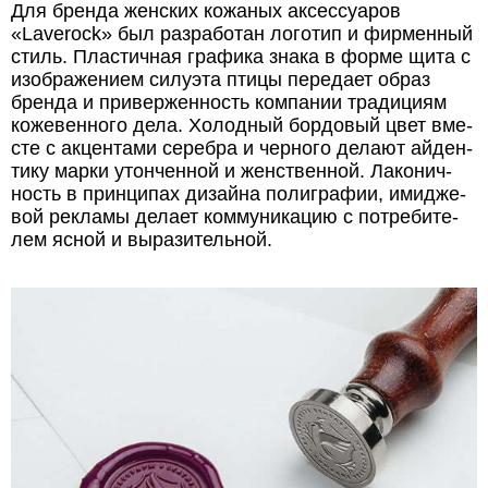
Для брен­да жен­ских ко­жа­ных ак­сес­су­а­ров
«Laverock» был раз­ра­бо­тан ло­го­тип и фир­мен­ный
стиль. Пла­стич­ная гра­фи­ка зна­ка в фор­ме щи­та с
изоб­ра­же­ни­ем си­лу­эта пти­цы пе­ре­да­ет об­раз
брен­да и при­вер­жен­ность ком­па­нии тра­ди­ци­ям
ко­же­вен­но­го де­ла. Хо­лод­ный бор­до­вый цвет вме­
сте с ак­цен­та­ми се­реб­ра и чер­но­го де­ла­ют ай­ден­
ти­ку мар­ки утон­чен­ной и жен­ствен­ной. Ла­ко­нич­
ность в прин­ци­пах ди­зай­на по­ли­гра­фии, ими­д­же­
вой ре­кла­мы де­ла­ет ком­му­ни­ка­цию с по­тре­би­те­
лем яс­ной и вы­ра­зи­тель­ной.